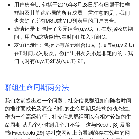
用户集合U: 包括于2015年8月28日所有归属于抽样
群组及其单跳邻居的所有成员。需注意的是，我们
也去除了所有MSU或MIU列表里的用户集合。
邀请记录 I: 包括了多元组合(u,v,C,T), 在数据收集期
间，用户u成功邀请v在时间T加入群组C。
友谊记录F：包括所有多元组合(u,v,T), u与v(u,v 2 U)
在T时间成为朋友。微信里朋友关系是非定向的，我
们同时有(u,v,T)2F及(v,u,T) 2F。
群组生命周期两分法
我们之前提出过一个问题，社交信息群组如何随着时间
的推移而成长及演变-他们的生命周期及结构的动态性。
作为一个高级特征，社交信息群组可以有相对较短的生
命周期-从几个小时到几个月不等，这与Reddit [8] 及脸
书(Facebook)[29] 等社交网站上所看到的存在数年的网