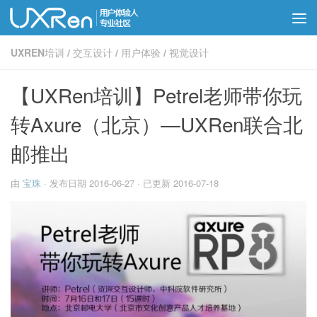
UXREN培训
/
交互设计
/
用户体验
/
视觉设计
【UXRen培训】Petrel老师带你玩
转Axure（北京）—UXRen联合北
邮推出
由
宝珠
· 发布日期
2016-06-27
· 已更新
2016-07-18