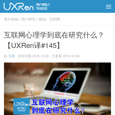
用户体验
/
用户研究
/
移动 · 互联网
互联网心理学到底在研究什么？
【UXRen译#145】
由
宝珠
· 发布日期
2016-12-09
· 已更新
2016-12-09