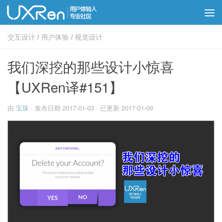
交互设计
/
用户体验
/
视觉设计
我们深挖的那些设计小惊喜
【UXRen译#151】
由
宝珠
· 发布日期
2017-01-03
· 已更新
2017-01-09