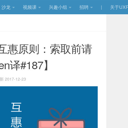
沙龙
视频课
兴趣小组
招聘
|
关于UXR
互惠原则：索取前请
n译#187】
更新
2017-12-23