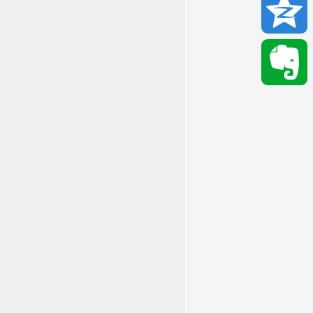
Email
Qzone
Evernote