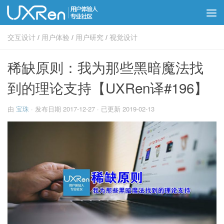
交互设计
/
用户体验
/
用户研究
/
视觉设计
稀缺原则：我为那些黑暗魔法找
到的理论支持【UXRen译#196】
由
宝珠
· 发布日期
2017-12-27
· 已更新
2019-02-13