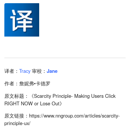
译者：
Tracy
审校：
Jane
作者：詹妮弗•卡德罗
原文标题：《Scarcity Principle- Making Users Click
RIGHT NOW or Lose Out》
原文链接：https://www.nngroup.com/articles/scarcity-
principle-ux/