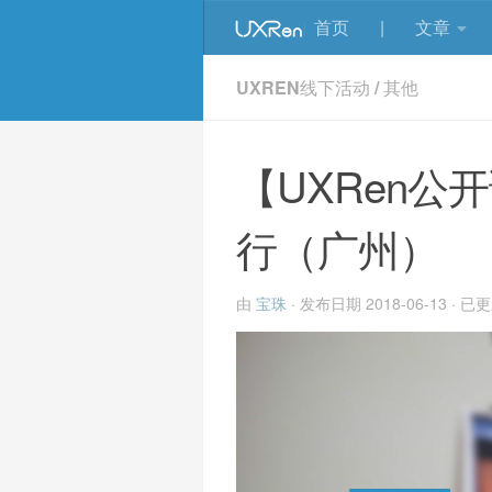
首页
|
文章
UXREN线下活动
/
其他
【UXRen公
行（广州）
由
宝珠
· 发布日期
2018-06-13
· 已