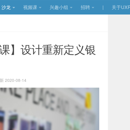
沙龙
视频课
兴趣小组
招聘
|
关于UXR
开课】设计重新定义银
更新
2020-08-14