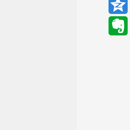
Email
Qzone
Evernote