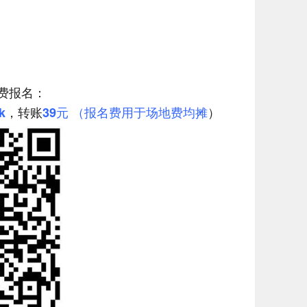
费报名：
，转账
k
39
元 （报名费用于场地费均摊
）