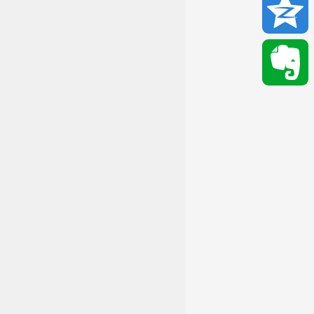
Email
Qzone
Evernote