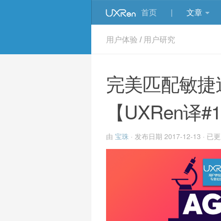
首页
|
文章
用户体验
/
用户研究
完美匹配敏捷
【UXRen译#1
由
宝珠
· 发布日期
2017-12-13
· 已