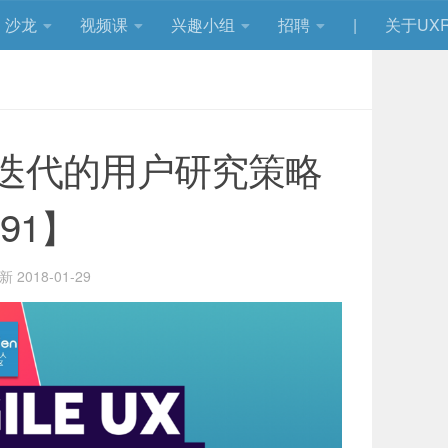
沙龙
视频课
兴趣小组
招聘
|
关于UXR
迭代的用户研究策略
91】
更新
2018-01-29