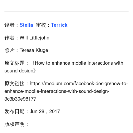
译者：
Stella
审校：
Terrick
作者：Will Littlejohn
照片：Teresa Kluge
原文标题：《How to enhance mobile interactions with
sound design》
原文链接：https://medium.com/facebook-design/how-to-
enhance-mobile-interactions-with-sound-design-
3c3b30e98177
发布日期：Jun 28，2017
版权声明：