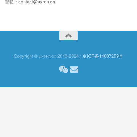
邮箱：contact@uxren.cn
Copyright © uxren.cn 2013-2024 /
京ICP备14007289号