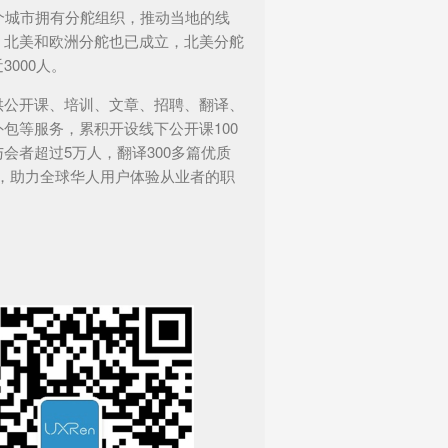
6个城市拥有分舵组织，推动当地的线
。北美和欧洲分舵也已成立，北美分舵
3000人。
供公开课、培训、文章、招聘、翻译、
包等服务，累积开设线下公开课100
会者超过5万人，翻译300多篇优质
文，助力全球华人用户体验从业者的职
。