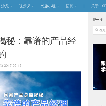
沙龙
视频课
兴趣小组
招聘
|
关于UXR
搜一搜
揭秘：靠谱的产品经
的
更新
2017-05-19