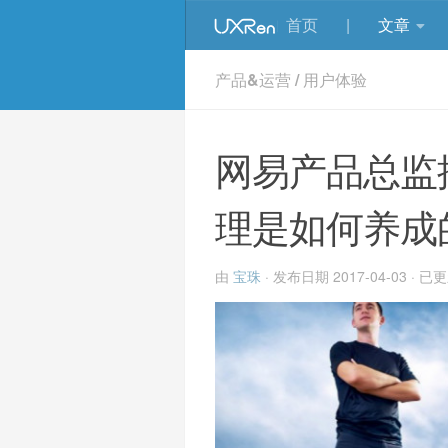
首页
|
文章
产品&运营
/
用户体验
网易产品总监
理是如何养成
由
宝珠
· 发布日期
2017-04-03
· 已