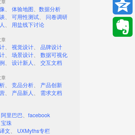
文章
Email
像
、
体验地图
、
数据分析
谈
、
可用性测试
、
问卷调研
人
、
用盐线下讨论
Qzone
文章
计
、
视觉设计
、
品牌设计
Evernote
计
、
场景设计
、
数据可视化
例
、
设计新人
、
交互文档
文章
析
、
竞品分析
、
产品创新
营
、
产品新人
、
需求文档
、
阿里巴巴
、
facebook
、
宝珠
译文
、
UXMyths专栏