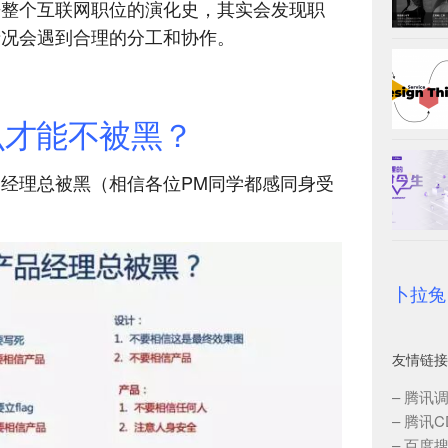
来整个互联网职位的演化史，其实会发现职
情况会遇到合理的分工和协作。
么才能不被黑？
经理总被黑（相信各位PM同学都感同身受
卜拉兔
友情链接
–
腾讯
–
腾讯C
–
百度