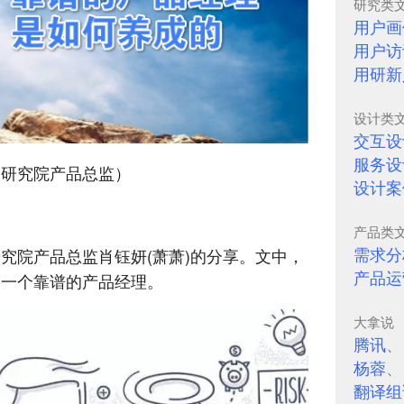
研究类
用户画
用户访
用研新
设计类
交互设
服务设
州研究院产品总监）
设计案
产品类
需求分
究院产品总监肖钰妍(萧萧)的分享。文中，
产品运
为一个靠谱的产品经理。
大拿说
腾讯
杨蓉
翻译组