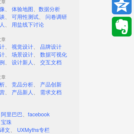
文章
Email
像
、
体验地图
、
数据分析
谈
、
可用性测试
、
问卷调研
人
、
用盐线下讨论
Qzone
文章
计
、
视觉设计
、
品牌设计
Evernote
计
、
场景设计
、
数据可视化
例
、
设计新人
、
交互文档
文章
析
、
竞品分析
、
产品创新
营
、
产品新人
、
需求文档
、
阿里巴巴
、
facebook
、
宝珠
译文
、
UXMyths专栏