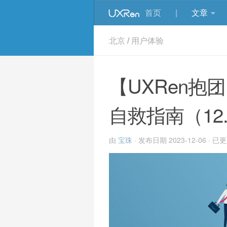
首页
|
文章
北京
/
用户体验
【UXRen抱
自救指南（12.
由
宝珠
· 发布日期
2023-12-06
· 已