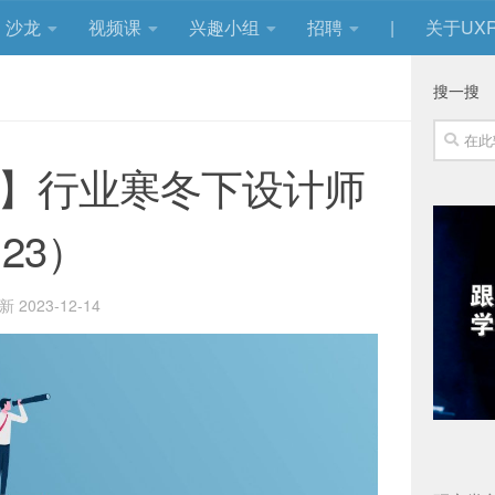
沙龙
视频课
兴趣小组
招聘
|
关于UXR
搜一搜
团】行业寒冬下设计师
23）
更新
2023-12-14