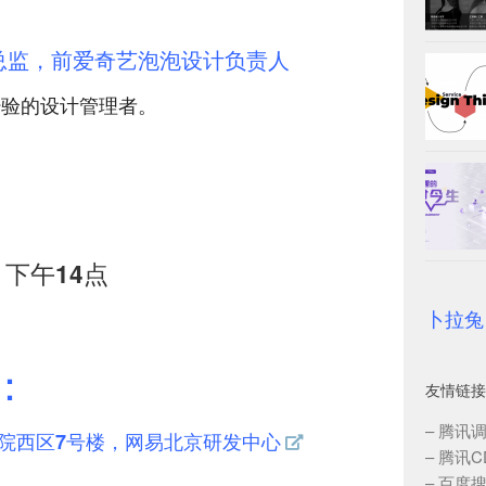
总监，前爱奇艺泡泡设计负责人
经验的设计管理者。
六）下午14点
卜拉兔
：
友情链接
–
腾讯
号院西区7号楼，网易北京研发中心
–
腾讯C
–
百度