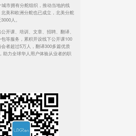
6个城市拥有分舵组织，推动当地的线
。北美和欧洲分舵也已成立，北美分舵
3000人。
供公开课、培训、文章、招聘、翻译、
包等服务，累积开设线下公开课100
会者超过5万人，翻译300多篇优质
文，助力全球华人用户体验从业者的职
。