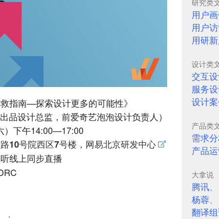
研究类
用户画
用户访
用研新
设计类
交互设
服务设
设计案
自救指南—探索设计更多的可能性》
容出品设计总监，前爱奇艺泡泡设计负责人）
产品类
）下午14:00—17:00
需求分
路10号院西区7号楼，网易北京研发中心
产品运
收听线上同步直播
DRC
大拿说
腾讯
杨蓉
翻译组
）：